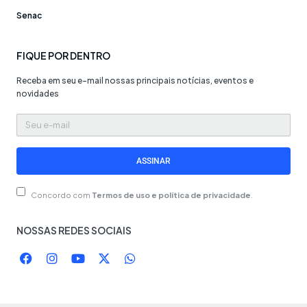
Senac
FIQUE POR DENTRO
Receba em seu e-mail nossas principais notícias, eventos e
novidades
Seu
e-
mail
ASSINAR
Concordo com
Termos de uso e política de privacidade
.
NOSSAS REDES SOCIAIS
F
I
Y
X
W
a
n
o
-
h
c
s
u
t
a
e
t
t
w
t
b
a
u
i
s