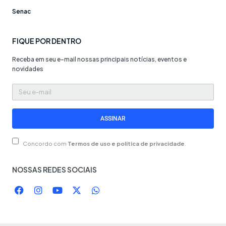
Senac
FIQUE POR DENTRO
Receba em seu e-mail nossas principais notícias, eventos e
novidades
Seu
e-
mail
ASSINAR
Concordo com
Termos de uso e política de privacidade
.
NOSSAS REDES SOCIAIS
F
I
Y
X
W
a
n
o
-
h
c
s
u
t
a
e
t
t
w
t
b
a
u
i
s